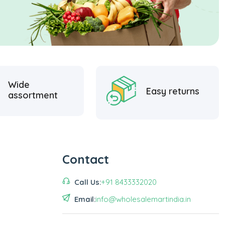
Wide
Easy returns
assortment
Contact
Call Us:
+91 8433332020
Email:
info@wholesalemartindia.in