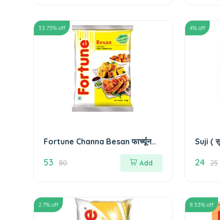
33.75
% off
4
% off
Fortune Channa Besan फार्च्यून
Suji (
चन्ना बेसन - 500 gm
53
24
80
Add
25
2.7
% off
8.33
% off