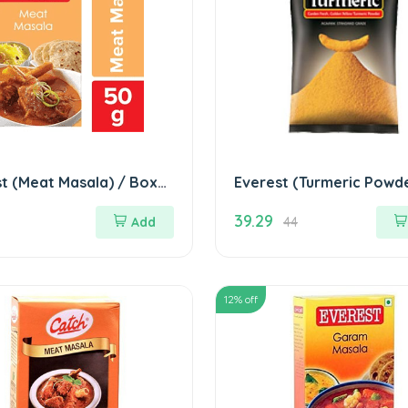
t (Meat Masala) / Box
Everest (Turmeric Powde
ट (मीट मसाला) 50 GM
Box एवेरेस्ट (हल्दी पाउडर)
39.29
Add
44
12
% off