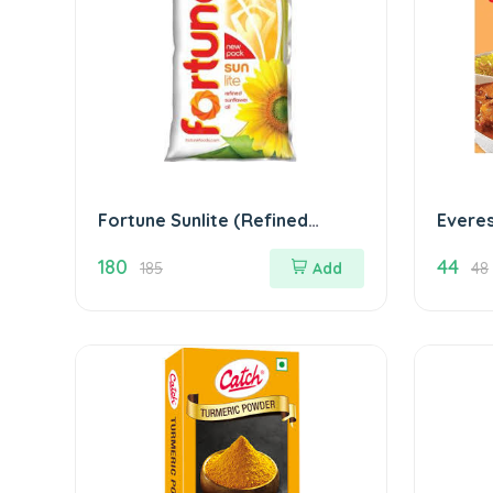
Fortune Sunlite (Refined
Everes
Sunflower Oil) - 1.0 Ltr / Pouch
एवेरेस्
180
44
सनलाइट
185
Add
48