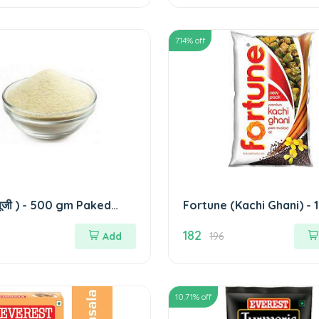
7.14
% off
 सूजी ) - 500 gm Paked
Fortune (Kachi Ghani) - 1
(REGIONAL BRAND )
Pouch कच्ची घनी आयल
182
Add
196
10.71
% off