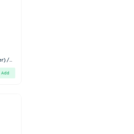
r) /
Add