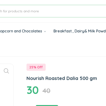
 Popcorn and Chocolates
Breakfast , Dairy& Milk Pow
s
25
% Off
Nourish Roasted Dalia 500 gm
30
40