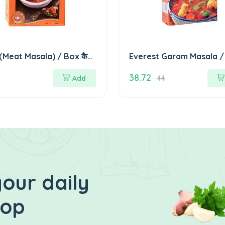
(Meat Masala) / Box कैटा
Everest Garam Masala /
ाला)
एवेरेस्ट (गरम मसाला) 50 GM
38.72
Add
44
our daily
hop