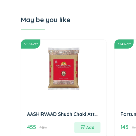
May be you like
6.19
% off
7.74
% off
AASHIRVAAD Shudh Chaki Atta
Fortun
10 kg
Pouch फ
455
143
485
Add
15