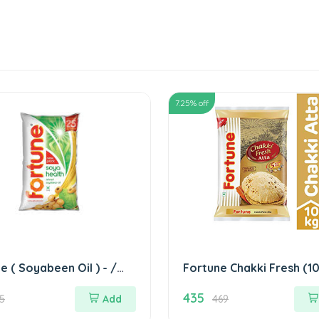
7.25
% off
e ( Soyabeen Oil ) - /
Fortune Chakki Fresh (
ार्च्यून (सोयाबीन आयल)
Atta) - 10 Kg Pack फार्च्यून 
435
फ्रेश - गेहू आटा
5
Add
469